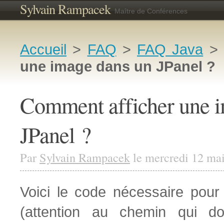
Sylvain Rampacek
Maître de Conférences
Accueil
>
FAQ
>
FAQ Java
>
une image dans un JPanel ?
Comment afficher une i
JPanel ?
Par
Sylvain Rampacek
le mercredi 12 ma
Voici le code nécessaire pour
(attention au chemin qui do