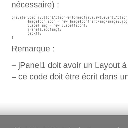
nécessaire) :
private void jButton1ActionPerformed(java.awt.event.Action
        ImageIcon icon = new ImageIcon("src/img/image2.jpg"
        JLabel img = new JLabel(icon);

        jPanel1.add(img);

        pack();

}
Remarque :
–
jPanel1 doit avoir un Layout 
–
ce code doit être écrit dans 