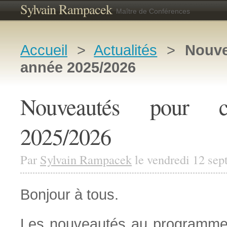
Sylvain Rampacek
Maître de Conférences
Accueil
>
Actualités
>
Nouve
année 2025/2026
Nouveautés pour c
2025/2026
Par
Sylvain Rampacek
le vendredi 12 se
Bonjour à tous.
Les nouveautés au programme