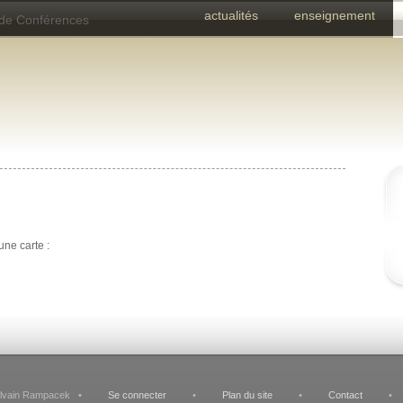
actualités
enseignement
 de Conférences
une carte :
Sylvain Rampacek •
Se connecter
•
Plan du site
•
Contact
•