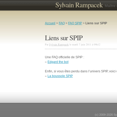
Sylvain Rampacek
Maître
Accueil
>
FAQ
>
FAQ SPIP
>
Liens sur SPIP
Liens sur SPIP
Par
Sylvain Rampacek
le mardi 7 juin 2011 à 09h12
Une FAQ officielle de SPIP :
–
Edgard the bot
Enfin, si vous êtes perdu dans l’univers SPIP, voici 
–
La boussole SPIP
(c) 2009-2026 