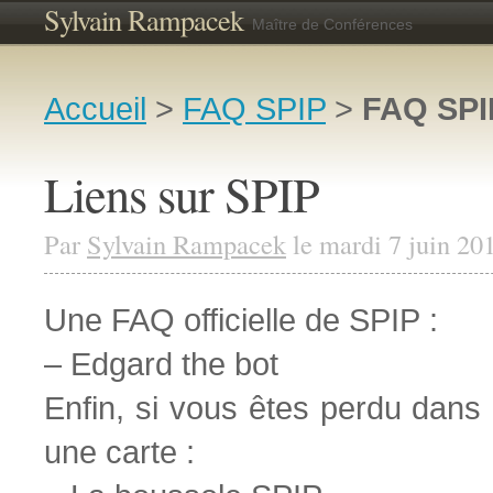
Sylvain Rampacek
Maître de Conférences
Accueil
>
FAQ SPIP
>
FAQ SPI
Liens sur SPIP
Par
Sylvain Rampacek
le mardi 7 juin 20
Une FAQ officielle de SPIP :
– Edgard the bot
Enfin, si vous êtes perdu dans l
une carte :