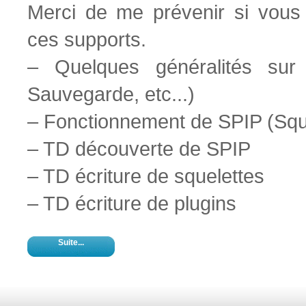
Merci de me prévenir si vous s
ces supports.
– Quelques généralités sur S
Sauvegarde, etc...)
– Fonctionnement de SPIP (Squ
– TD découverte de SPIP
– TD écriture de squelettes
– TD écriture de plugins
Suite...