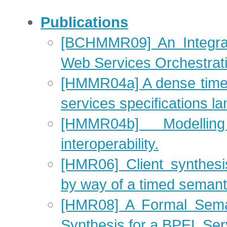
Publications
[BCHMMR09] An Integra
Web Services Orchestrat
[HMMR04a] A dense time
services specifications l
[HMMR04b] Modellin
interoperability.
[HMR06] Client synthesi
by way of a timed semant
[HMR08] A Formal Seman
Synthesis for a BPEL Ser