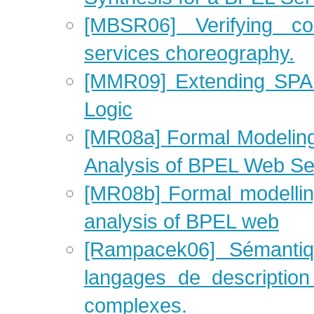
[MBSR06] Verifying c
services choreography.
[MMR09] Extending SPA
Logic
[MR08a] Formal Modeling
Analysis of BPEL Web Se
[MR08b] Formal modellin
analysis of BPEL web
[Rampacek06] Sémantiqu
langages de descriptio
complexes.